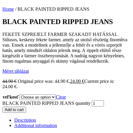
Home
/ BLACK PAINTED RIPPED JEANS
BLACK PAINTED RIPPED JEANS
FEKETE SZPREJELT FARMER SZAKADT HATÁSSAL
Stílusos, keskeny fekete farmer, amely az utolsó részletig finomítva
van. Ennek a modellnek a jellemzője a fehér és a vörös szprejelt
hatás, amely mindkét oldalon jelenik meg. A rippelt elülső része
kiegészíti a farmer összbenyomását. A nadrág nagyon kényelmes,
finom rugalmas anyaggal és skinny vágással rendelkezik.
Méret táblázat
44.90
€
Original price was: 44.90 €.
24.00
€
Current price is:
24.00 €.
veľkosť
Clear
BLACK PAINTED RIPPED JEANS quantity
Add to cart
Description
Additional information