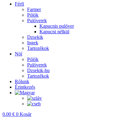
Férfi
Farmer
Pólók
Pulóverek
Kapucnis pulóver
Kapucni nélkül
Dzsekik
Ingek
Tartozékok
Nöí
Pólók
Pulóverek
Dzsekik-hu
Tartozékok
Rólunk
Érintkezés
0.00
€
0
Kosár