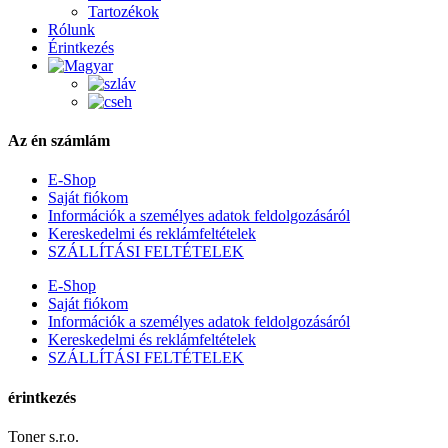
Tartozékok
Rólunk
Érintkezés
Az én számlám
E-Shop
Saját fiókom
Információk a személyes adatok feldolgozásáról
Kereskedelmi és reklámfeltételek
SZÁLLÍTÁSI FELTÉTELEK
E-Shop
Saját fiókom
Információk a személyes adatok feldolgozásáról
Kereskedelmi és reklámfeltételek
SZÁLLÍTÁSI FELTÉTELEK
érintkezés
Toner s.r.o.