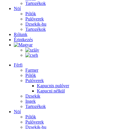
Tartozékok
Nöí
Pólók
Pulóverek
Dzsekik-hu
Tartozékok
Rólunk
Érintkezés
Férfi
Farmer
Pólók
Pulóverek
Kapucnis pulóver
Kapucni nélkül
Dzsekik
Ingek
Tartozékok
Nöí
Pólók
Pulóverek
Dzsekik-hu