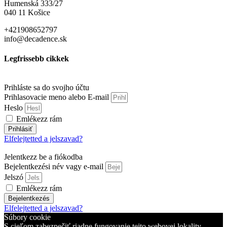
Humenská 333/27
040 11 Košice
+421908652797
info@decadence.sk
Legfrissebb cikkek
Prihláste sa do svojho účtu
Prihlasovacie meno alebo E-mail
Heslo
Emlékezz rám
Prihlásiť
Elfelejtetted a jelszavad?
Jelentkezz be a fiókodba
Bejelentkezési név vagy e-mail
Jelszó
Emlékezz rám
Bejelentkezés
Elfelejtetted a jelszavad?
Súbory cookie
S cieľom zabezpečiť riadne fungovanie tejto webovej lokality