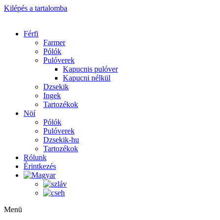
Kilépés a tartalomba
Férfi
Farmer
Pólók
Pulóverek
Kapucnis pulóver
Kapucni nélkül
Dzsekik
Ingek
Tartozékok
Nöí
Pólók
Pulóverek
Dzsekik-hu
Tartozékok
Rólunk
Érintkezés
Menü