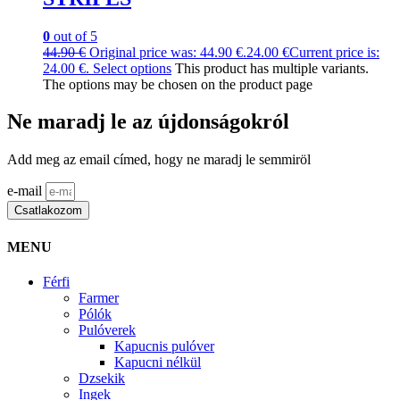
0
out of 5
44.90
€
Original price was: 44.90 €.
24.00
€
Current price is:
24.00 €.
Select options
This product has multiple variants.
The options may be chosen on the product page
Ne maradj le az újdonságokról
Add meg az email címed, hogy ne maradj le semmiröl
e-mail
Csatlakozom
MENU
Férfi
Farmer
Pólók
Pulóverek
Kapucnis pulóver
Kapucni nélkül
Dzsekik
Ingek