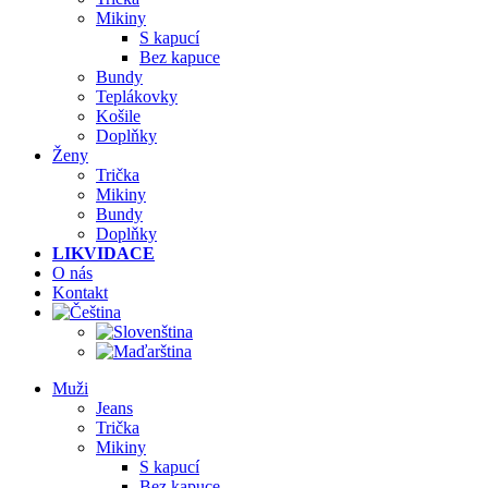
Mikiny
S kapucí
Bez kapuce
Bundy
Teplákovky
Košile
Doplňky
Ženy
Trička
Mikiny
Bundy
Doplňky
LIKVIDACE
O nás
Kontakt
Muži
Jeans
Trička
Mikiny
S kapucí
Bez kapuce