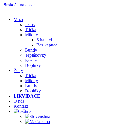
Přeskočit na obsah
Muži
Jeans
Trička
Mikiny
S kapucí
Bez kapuce
Bundy
Teplákovky
Košile
Doplňky
Ženy
Trička
Mikiny
Bundy
Doplňky
LIKVIDACE
O nás
Kontakt