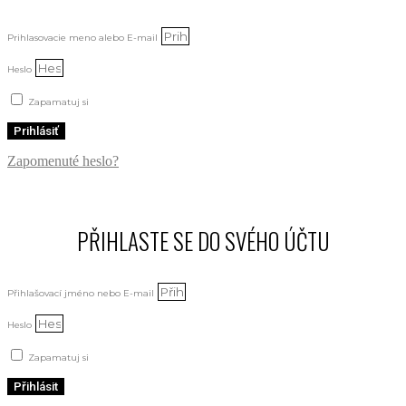
Prihlasovacie meno alebo E-mail
Heslo
Zapamatuj si
Prihlásiť
Zapomenuté heslo?
PŘIHLASTE SE DO SVÉHO ÚČTU
Přihlašovací jméno nebo E-mail
Heslo
Zapamatuj si
Přihlásit