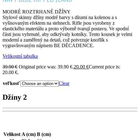
MODRÉ ROZTRHANÉ DŽÍNY
Stylové skinny džíny modré barvy s dírami na kolenou a s
vyšisovaným efektem na stehnech. Rifle jsou vyrobeny z
elastického materiálu a proto výborně tvarují postavu. Ve spodní
části jsou vyhrnuté, aby odkrývaly kotníky. Tento kousek je velmi
moderní a zaměřený na detail, což potvrzuje knoflík s
vygravírovaným nápisem BE DÉCADENCE.
Velikostní tabulka
39.90
€
Original price was: 39.90 €.
20.00
€
Current price is:
20.00 €.
veľkosť
Clear
Džíny 2
Velikost
A (cm)
B (cm)