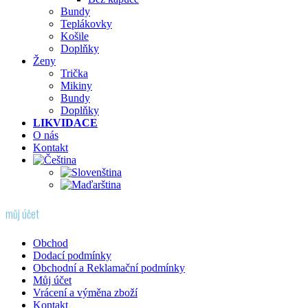
Bundy
Teplákovky
Košile
Doplňky
Ženy
Trička
Mikiny
Bundy
Doplňky
LIKVIDACE
O nás
Kontakt
můj účet
Obchod
Dodací podmínky
Obchodní a Reklamační podmínky
Můj účet
Vrácení a výměna zboží
Kontakt