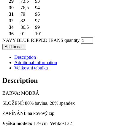
29
73,5
93
30
76,5
94
31
79
96
32
82
97
34
86,5
99
36
91
101
NAVY BLUE RIPPED JEANS quantity
Add to cart
Description
Additional information
Velikostní tabulka
Description
BARVA: MODRÁ
SLOŽENÍ: 80% bavlna, 20% spandex
ZAPÍNÁNÍ: na kovový zip
Výška modela:
179 cm
Velikost
32