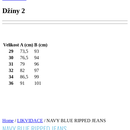
Džíny 2
Velikost
A (cm)
B (cm)
29
73,5
93
30
76,5
94
31
79
96
32
82
97
34
86,5
99
36
91
101
Home
/
LIKVIDACE
/ NAVY BLUE RIPPED JEANS
NAVY BLUE RIPPED JEANS