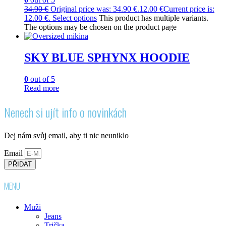
34.90
€
Original price was: 34.90 €.
12.00
€
Current price is:
12.00 €.
Select options
This product has multiple variants.
The options may be chosen on the product page
SKY BLUE SPHYNX HOODIE
0
out of 5
Read more
Nenech si ujít info o novinkách
Dej nám svůj email, aby ti nic neuniklo
Email
PŘIDAT
MENU
Muži
Jeans
Trička