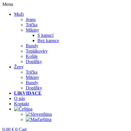
Menu
Muži
Jeans
Trička
Mikiny
S kapucí
Bez kapuce
Bundy
Teplákovky
Košile
Doplňky
Ženy
Trička
Mikiny
Bundy
Doplňky
LIKVIDACE
O nás
Kontakt
0.00
€
0
Cart