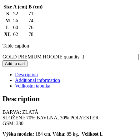
Size
A (cm)
B (cm)
S
52
71
M
56
74
L
60
76
XL
62
78
Table caption
GOLD PREMIUM HOODIE quantity
Add to cart
Description
Additional information
Velikostní tabulka
Description
BARVA: ZLATÁ
SLOŽENÍ: 70% BAVLNA, 30% POLYESTER
GSM: 330
Výška modela:
184 cm,
Váha
: 85 kg,
Velikost
L