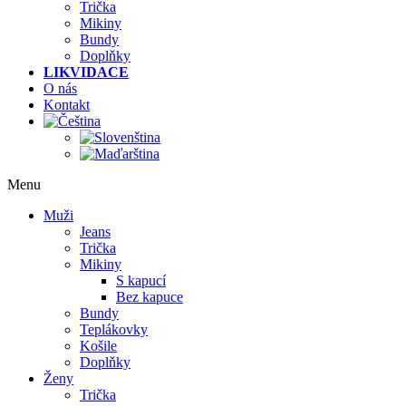
Trička
Mikiny
Bundy
Doplňky
LIKVIDACE
O nás
Kontakt
Menu
Muži
Jeans
Trička
Mikiny
S kapucí
Bez kapuce
Bundy
Teplákovky
Košile
Doplňky
Ženy
Trička