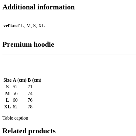
Additional information
veľkosť
L, M, S, XL
Premium hoodie
Size
A (cm)
B (cm)
S
52
71
M
56
74
L
60
76
XL
62
78
Table caption
Related products