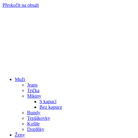
Přeskočit na obsah
Muži
Jeans
Trička
Mikiny
S kapucí
Bez kapuce
Bundy
Teplákovky
Košile
Doplňky
Ženy