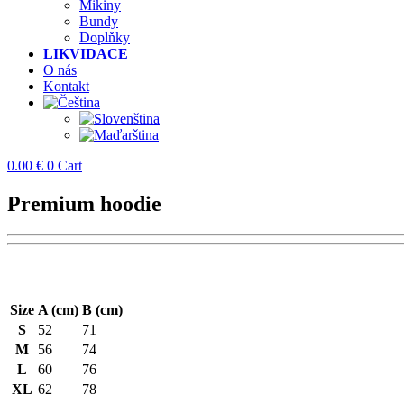
Mikiny
Bundy
Doplňky
LIKVIDACE
O nás
Kontakt
0.00
€
0
Cart
Premium hoodie
Size
A (cm)
B (cm)
S
52
71
M
56
74
L
60
76
XL
62
78