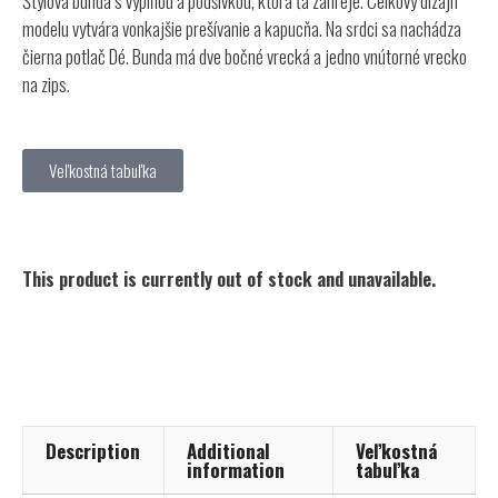
Štýlová bunda s výplňou a podšívkou, ktorá ťa zahreje. Celkový dizajn
modelu vytvára vonkajšie prešívanie a kapucňa. Na srdci sa nachádza
čierna potlač Dé. Bunda má dve bočné vrecká a jedno vnútorné vrecko
na zips.
Veľkostná tabuľka
This product is currently out of stock and unavailable.
Description
Additional
Veľkostná
information
tabuľka