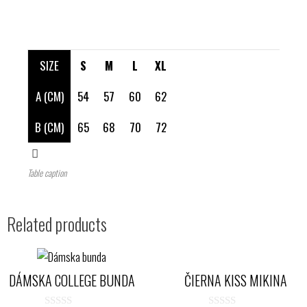
SIZE
S
M
L
XL
A (CM)
54
57
60
62
B (CM)
65
68
70
72
Table caption
Related products
DÁMSKA COLLEGE BUNDA
ČIERNA KISS MIKINA