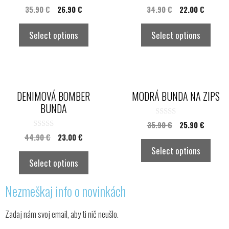
0
0
35.90
€
26.90
€
34.90
€
22.00
€
o
o
u
u
t
t
Select options
Select options
o
o
f
f
5
5
DENIMOVÁ BOMBER
MODRÁ BUNDA NA ZIPS
BUNDA
0
35.90
€
25.90
€
o
0
44.90
€
23.00
€
u
o
t
Select options
u
o
t
f
Select options
o
5
f
5
Nezmeškaj info o novinkách
Zadaj nám svoj email, aby ti nič neušlo.