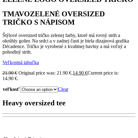
TMAVOZELENÉ OVERSIZED
TRIČKO S NÁPISOM
Štýlové oversized tričko zelenej farby, ktoré má rovný strih a
okrúhly golier. Na srdci a v zadnej časti je biela dizajnová grafika
Décadence. Tričko je vyrobené z kvalitnej bavlny a má voľný a
pohodlný strih.
Veľkostná tabuľka
21.90
€
Original price was: 21.90 €.
14.90
€
Current price is:
14.90 €.
veľkosť
Clear
Heavy oversized tee