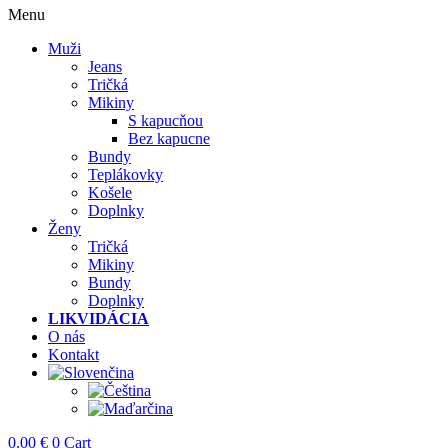
Menu
Muži
Jeans
Tričká
Mikiny
S kapucňou
Bez kapucne
Bundy
Teplákovky
Košele
Doplnky
Ženy
Tričká
Mikiny
Bundy
Doplnky
LIKVIDÁCIA
O nás
Kontakt
0.00
€
0
Cart