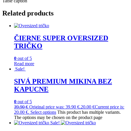
Table caption
Related products
ČIERNE SUPER OVERSIZED
TRIČKO
0
out of 5
Read more
Sale!
SIVÁ PREMIUM MIKINA BEZ
KAPUCNE
0
out of 5
39.90
€
Original price was: 39.90 €.
20.00
€
Current price is:
20.00 €.
Select options
This product has multiple variants.
The options may be chosen on the product page
Sale!