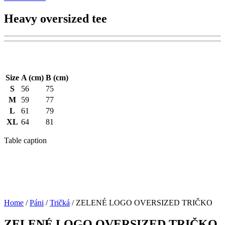
Heavy oversized tee
Size
A (cm)
B (cm)
S
56
75
M
59
77
L
61
79
XL
64
81
Table caption
Home
/
Páni
/
Tričká
/ ZELENÉ LOGO OVERSIZED TRIČKO
ZELENÉ LOGO OVERSIZED TRIČKO