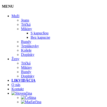
MENU
Muži
Jeans
Tričká
Mikiny
S kapucňou
Bez kapucne
Bundy
Teplákovky
Košele
Doplnky
Ženy
Tričká
Mikiny
Bundy
Doplnky
LIKVIDÁCIA
O nás
Kontakt