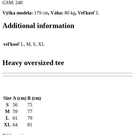
GSM: 240
Výška modela:
179 cm
, Váha:
80 kg
, Veľkosť
L
Additional information
veľkosť
L, M, S, XL
Heavy oversized tee
Size
A (cm)
B (cm)
S
56
75
M
59
77
L
61
79
XL
64
81