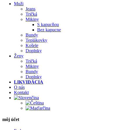
Muži
Jeans
Tričká
Mikiny
S kapucňou
Bez kapucne
Bundy
Teplákovky
Košele
Doplnky
Ženy
Tričká
Mikiny
Bundy
Doplnky
LIKVIDÁCIA
O nás
Kontakt
môj účet