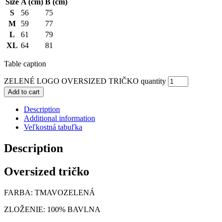
Size
A (cm)
B (cm)
S
56
75
M
59
77
L
61
79
XL
64
81
Table caption
ZELENÉ LOGO OVERSIZED TRIČKO quantity
Add to cart
Description
Additional information
Veľkostná tabuľka
Description
Oversized tričko
FARBA: TMAVOZELENÁ
ZLOŽENIE: 100% BAVLNA