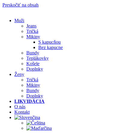
Preskočiť na obsah
Muži
Jeans
Tričká
Mikiny
S kapucňou
Bez kapucne
Bundy
Teplákovky
Košele
Doplnky
Ženy
Tričká
Mikiny
Bundy
Doplnky
LIKVIDÁCIA
O nás
Kontakt